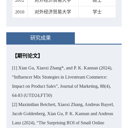
2012
对外经济贸易大学
硕士
2010
对外经济贸易大学
学士
研究成果
【期刊论文】
[1] Xian Gu, Xiaoxi Zhang*, and P. K. Kannan (2024),
“Influencer Mix Strategies in Livestream Commerce:
Impact on Product Sales”, Journal of Marketing, 88(4),
64-83 (UTD24,FT50)
[2] Maximilian Beichert, Xiaoxi Zhang, Andreas Bayerl,
Jacob Goldenberg, Xian Gu, P. K. Kannan and Andreas
Lanz (2024), “The Surprising ROI of Small Online