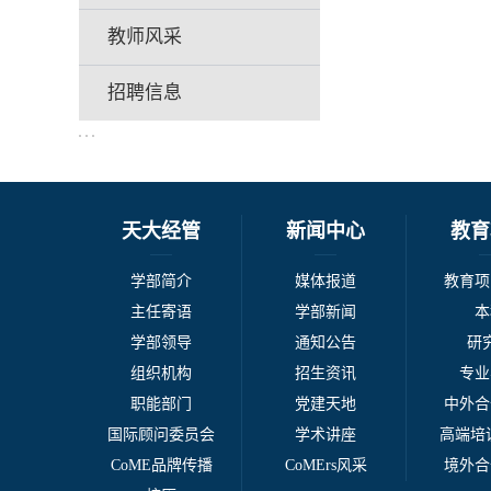
教师风采
招聘信息
天大经管
新闻中心
教育
学部简介
媒体报道
教育项
主任寄语
学部新闻
本
学部领导
通知公告
研
组织机构
招生资讯
专业
职能部门
党建天地
中外合
国际顾问委员会
学术讲座
高端培训
CoME品牌传播
CoMErs风采
境外合