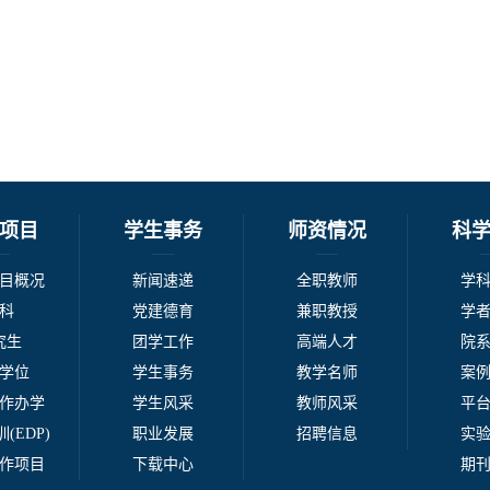
项目
学生事务
师资情况
科
目概况
新闻速递
全职教师
学
科
党建德育
兼职教授
学
究生
团学工作
高端人才
院
学位
学生事务
教学名师
案
作办学
学生风采
教师风采
平
(EDP)
职业发展
招聘信息
实
作项目
下载中心
期