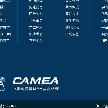
目概况
新闻速递
全职教师
学
科
党建德育
兼职教授
学
究生
团学工作
高端人才
院
学位
学生事务
教学名师
案
作办学
学生风采
教师风采
平
(EDP)
职业发展
招聘信息
实
作项目
下载中心
期
300072
津ICP