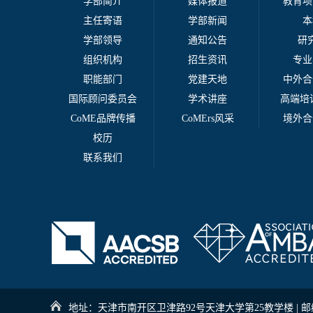
学部简介
媒体报道
教育项
主任寄语
学部新闻
本
学部领导
通知公告
研
组织机构
招生资讯
专业
职能部门
党建天地
中外合
国际顾问委员会
学术讲座
高端培训
CoME品牌传播
CoMErs风采
境外合
校历
联系我们
地址：天津市南开区卫津路92号天津大学第25教学楼 | 邮编：