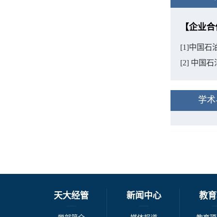
【企业合
[1]中国
[2] 中
学术
天大经管
新闻中心
教育