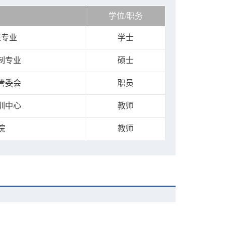
学位/职务
表专业
学士
制专业
硕士
管委会
职员
训中心
教师
院
教师