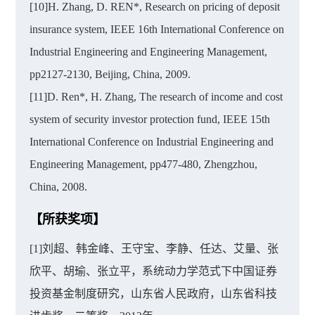
[10]H. Zhang, D. REN*, Research on pricing of deposit
insurance system, IEEE 16th International Conference on
Industrial Engineering and Engineering Management,
pp2127-2130, Beijing, China, 2009.
[11]D. Ren*, H. Zhang, The research of income and cost
system of security investor protection fund, IEEE 15th
International Conference on Industrial Engineering and
Engineering Management, pp477-480, Zhengzhou,
China, 2008.
【所获奖项】
[1]刘超、韩金峰、王守宝、李静、任达、艾量、张
欣平、胡瑜、张立平，系统动力学范式下中国证券
投资基金制度研究，山东省人民政府，山东省科技