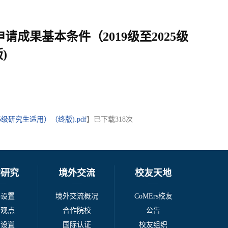
果基本条件（2019级至2025级
)
研究生适用）（终版).pdf
】已下载
318
次
学研究
境外交流
校友天地
科设置
境外交流概况
CoMErs校友
者观点
合作院校
公告
系设置
国际认证
校友组织