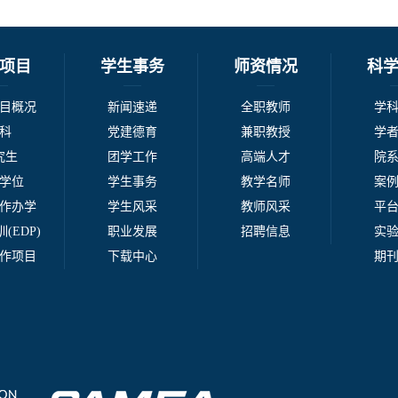
项目
学生事务
师资情况
科
目概况
新闻速递
全职教师
学
科
党建德育
兼职教授
学
究生
团学工作
高端人才
院
学位
学生事务
教学名师
案
作办学
学生风采
教师风采
平
(EDP)
职业发展
招聘信息
实
作项目
下载中心
期