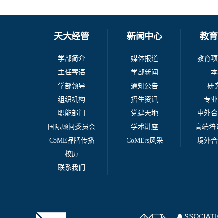
天大经管
新闻中心
教育
学部简介
媒体报道
教育项
主任寄语
学部新闻
本
学部领导
通知公告
研
组织机构
招生资讯
专业
职能部门
党建天地
中外合
国际顾问委员会
学术讲座
高端培训
CoME品牌传播
CoMErs风采
境外合
校历
联系我们