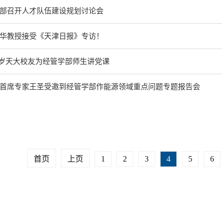
部召开人才队伍建设规划讨论会
华教授接受《天津日报》专访！
98岁天大校友为经管学部师生讲党课
首席专家王圣受邀到经管学部作能源领域重点问题专题报告会
首页
上页
1
2
3
4
5
6