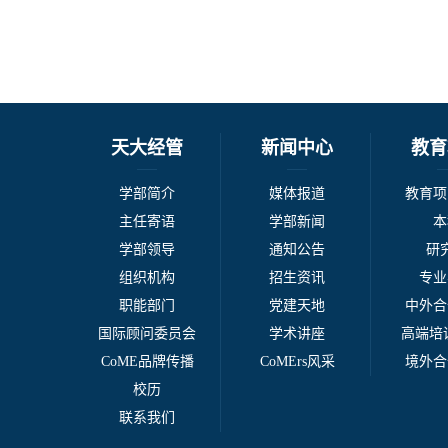
天大经管
新闻中心
教育
学部简介
媒体报道
教育项
主任寄语
学部新闻
本
学部领导
通知公告
研
组织机构
招生资讯
专业
职能部门
党建天地
中外合
国际顾问委员会
学术讲座
高端培训
CoME品牌传播
CoMErs风采
境外合
校历
联系我们