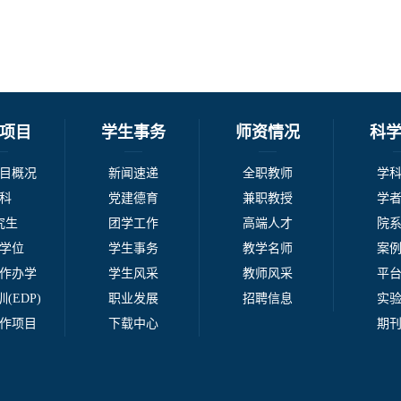
项目
学生事务
师资情况
科
目概况
新闻速递
全职教师
学
科
党建德育
兼职教授
学
究生
团学工作
高端人才
院
学位
学生事务
教学名师
案
作办学
学生风采
教师风采
平
(EDP)
职业发展
招聘信息
实
作项目
下载中心
期