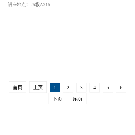
讲座地点：25教A315
首页
上页
1
2
3
4
5
6
下页
尾页