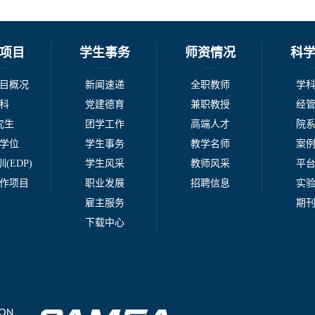
项目
学生事务
师资情况
科
目概况
新闻速递
全职教师
学
科
党建德育
兼职教授
经
究生
团学工作
高端人才
院
学位
学生事务
教学名师
案
(EDP)
学生风采
教师风采
平
作项目
职业发展
招聘信息
实
雇主服务
期
下载中心