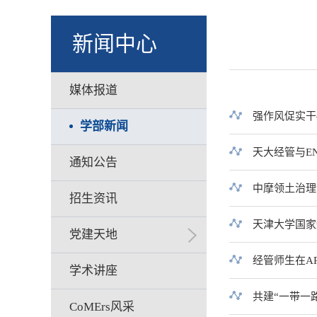
新闻中心
媒体报道
强作风促实干
学部新闻
天大经管与E
通知公告
中摩领土治理
招生资讯
天津大学国家
党建天地
经管师生在A
学术讲座
共建“一带一
CoMErs风采