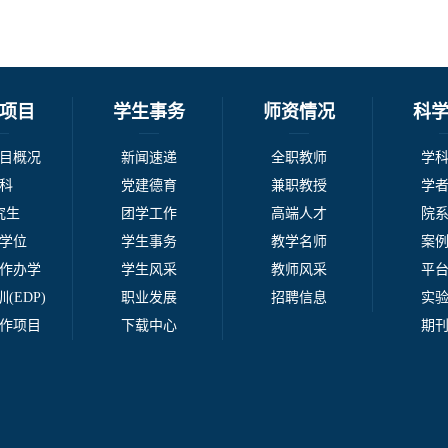
项目
学生事务
师资情况
科
目概况
新闻速递
全职教师
学
科
党建德育
兼职教授
学
究生
团学工作
高端人才
院
学位
学生事务
教学名师
案
作办学
学生风采
教师风采
平
(EDP)
职业发展
招聘信息
实
作项目
下载中心
期