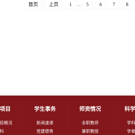
首页
上页
1
...
5
6
7
8
项目
学生事务
师资情况
科
目概况
新闻速递
全职教师
学
科
党建德育
兼职教授
学