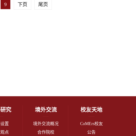
9
下页
尾页
学研究
境外交流
校友天地
科设置
境外交流概况
CoMErs校友
者观点
合作院校
公告