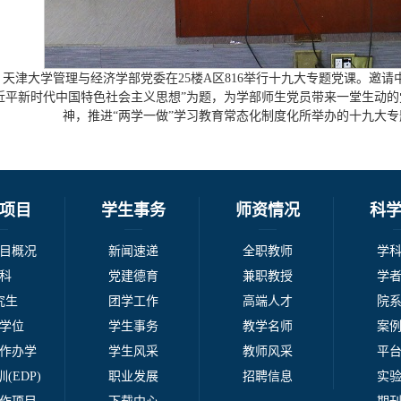
3上午，天津大学管理与经济学部党委在25楼A区816举行十九大专题党课。
近平新时代中国特色社会主义思想”为题，为学部师生党员带来一堂生动
神，推进“两学一做”学习教育常态化制度化所举办的十九大
项目
学生事务
师资情况
科
目概况
新闻速递
全职教师
学
科
党建德育
兼职教授
学
究生
团学工作
高端人才
院
学位
学生事务
教学名师
案
作办学
学生风采
教师风采
平
(EDP)
职业发展
招聘信息
实