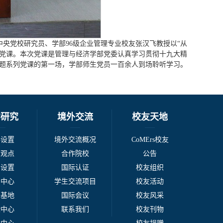
邀请中央党校研究员、学部96级企业管理专业校友张汉飞教授以“从
的党课。本次党课是管理与经济学部党委认真学习贯彻十九大精
专题系列党课的第一场，学部师生党员一百余人到场聆听学习。
学研究
境外交流
校友天地
科设置
境外交流概况
CoMErs校友
者观点
合作院校
公告
系设置
国际认证
校友组织
例中心
学生交流项目
校友活动
台基地
国际会议
校友风采
验中心
联系我们
校友刊物