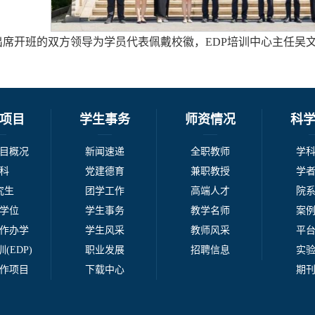
出席开班的双方领导为学员代表佩戴校徽，EDP培训中心主任吴
项目
学生事务
师资情况
科
目概况
新闻速递
全职教师
学
科
党建德育
兼职教授
学
究生
团学工作
高端人才
院
学位
学生事务
教学名师
案
作办学
学生风采
教师风采
平
(EDP)
职业发展
招聘信息
实
作项目
下载中心
期