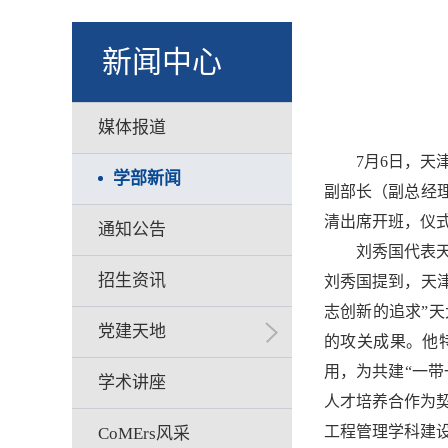
新闻中心
媒体报道
7月6日，天
学部新闻
副部长（副总经
清出席开班，仪
通知公告
刘秀国代表
招生资讯
刘秀国提到，天
志创新的追求”
党建天地
的攻关成果。他
用，为共建“一
学术讲座
人才培养合作为
工程管理学科建
CoMErs风采