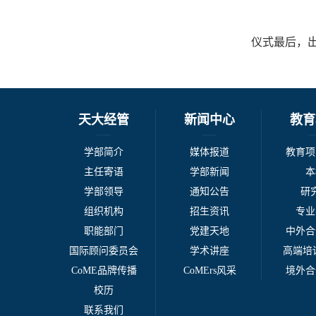
仪式最后，
天大经管
新闻中心
教育
学部简介
媒体报道
教育项
主任寄语
学部新闻
本
学部领导
通知公告
研
组织机构
招生资讯
专业
职能部门
党建天地
中外合
国际顾问委员会
学术讲座
高端培训
CoME品牌传播
CoMErs风采
境外合
校历
联系我们