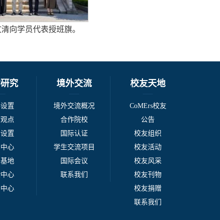
文清向学员代表授班旗。
学研究
境外交流
校友天地
科设置
境外交流概况
CoMErs校友
者观点
合作院校
公告
系设置
国际认证
校友组织
例中心
学生交流项目
校友活动
台基地
国际会议
校友风采
验中心
联系我们
校友刊物
刊中心
校友捐赠
联系我们