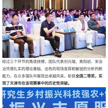
经过三个环节的角逐拼搏，团队代表刘元瑞、焦阳初、宋治
冶凭借扎实的理论基础、出色的现场发挥和敏锐的分析判断
能力，在众多强队中展现出卓越风采，斩获
全国二等奖，实
现了天津市在该项赛事中的历史性突破。