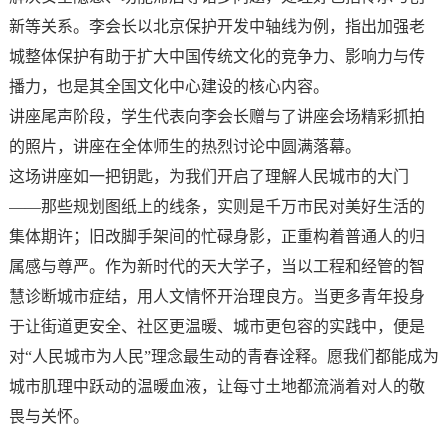
新等关系。李会长以北京保护开发中轴线为例，指出加强老
城整体保护有助于扩大中国传统文化的竞争力、影响力与传
播力，也是其全国文化中心建设的核心内容。
讲座尾声阶段，学生代表向李会长赠与了讲座会场精彩抓拍
的照片，讲座在全体师生的热烈讨论中圆满落幕。
这场讲座如一把钥匙，为我们开启了理解人民城市的大门
——那些规划图纸上的线条，实则是千万市民对美好生活的
集体期许；旧改脚手架间的忙碌身影，正重构着普通人的归
属感与尊严。作为新时代的天大学子，当以工程和经管的智
慧诊断城市症结，用人文情怀开治理良方。当更多青年投身
于让街道更安全、社区更温暖、城市更包容的实践中，便是
对“人民城市为人民”理念最生动的青春诠释。愿我们都能成为
城市肌理中跃动的温暖血液，让每寸土地都流淌着对人的敬
畏与关怀。